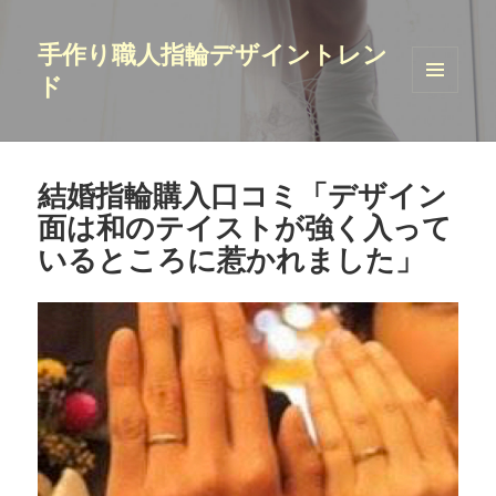
手作り職人指輪デザイントレン
ド
メニュ
ーとウ
ィジェ
ット
結婚指輪購入口コミ「デザイン
面は和のテイストが強く入って
いるところに惹かれました」